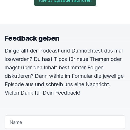
Alle 37 Episoden aufrufen
Ja, dann cool hier Show gucken, was trinken
gehen.
Dann haben wir natürlich gedacht, Übernachtung
ab ins Inklusionshotel nach Bochum.
Feedback geben
Haben wir eins gefunden, haben wir uns auch
Dir gefällt der Podcast und Du möchtest das mal
sehr darauf gefreut.
loswerden? Du hast Tipps für neue Themen oder
In dem Fall ein Hotel, wo Menschen mit und ohne
magst über den Inhalt bestimmter Folgen
Behinderung gemeinsam arbeiten
diskutieren? Dann wähle im Formular die jeweilige
und vor allem auch die Zimmer besonders
Episode aus und schreib uns eine Nachricht.
barrierefrei oder barrierearm sein sollen.
Vielen Dank für Dein Feedback!
Und ja, und dann ab zurück in Zug wieder nach
Hause. Ich muss sagen,
NAME
es kam alles ein bisschen anders.