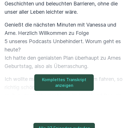
Geschichten und beleuchten Barrieren, ohne die
unser aller Leben leichter wäre.
Genießt die nächsten Minuten mit Vanessa und
Arne. Herzlich Willkommen zu Folge
5 unseres Podcasts Unbehindert. Worum geht es
heute?
Ich hatte den genialsten Plan überhaupt zu Arnes
Geburtstag, also als Überraschung.
Ich wollte mit ihm im Zug nach Bochum fahren, so
Komplettes Transkript
anzeigen
richtig schön mit Frühstück
im Zug, dann Übernachtung im Hotel und Besuch
von einem Musical.
Starlight Express, Starlight Express. Prost. Genau.