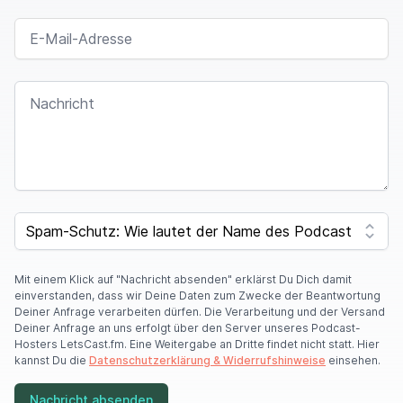
Also haben wir improvisiert. Davon wollen wir
E-MAIL-ADRESSE
euch heute berichten.
Das beste Geschenk, was man sich gegenseitig
NACHRICHT
machen kann, ist immer gemeinsame Zeit.
Definitiv. Eine Sache, die du in unsere
Partnerschaft mitgebracht hast.
Ich habe das früher nicht so aufgeschrieben
SPAM CAPTCHA
gehabt, aber du verschenkst ja gerne
an unsere Freunde Zeit. Ja, auf jeden Fall.
Mit einem Klick auf "Nachricht absenden" erklärst Du Dich damit
einverstanden, dass wir Deine Daten zum Zwecke der Beantwortung
Also wo immer möglich machen wir eben so
Deiner Anfrage verarbeiten dürfen. Die Verarbeitung und der Versand
Deiner Anfrage an uns erfolgt über den Server unseres Podcast-
Ausflüge, gehen zu Shows oder einfach nur
Hosters LetsCast.fm. Eine Weitergabe an Dritte findet nicht statt. Hier
gemeinsam essen.
kannst Du die
Datenschutzerklärung & Widerrufshinweise
einsehen.
Einfach um gemeinsam Zeit zu verbringen, das ist
Nachricht absenden