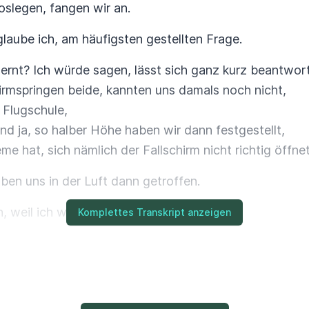
oslegen, fangen wir an.
glaube ich, am häufigsten gestellten Frage.
ernt? Ich würde sagen, lässt sich ganz kurz beantwor
irmspringen beide, kannten uns damals noch nicht,
 Flugschule,
d ja, so halber Höhe haben wir dann festgestellt,
 hat, sich nämlich der Fallschirm nicht richtig öffnet
aben uns in der Luft dann getroffen.
, weil ich wollte erst das Leben retten.
Komplettes Transkript anzeigen
, zu zweit sind wir doch etwas schwerer und die
anft und ich habe mir den Halswirbel gebrochen.
s stimmt ja so nicht.