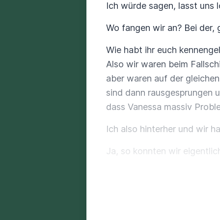
Ich würde sagen, lasst uns l
Wo fangen wir an? Bei der, 
Wie habt ihr euch kennengel
Also wir waren beim Fallsch
aber waren auf der gleichen
sind dann rausgesprungen un
dass Vanessa massiv Probleme
Ich also hinterher und wir h
Ja, so konnten wir eigentlich
Eins ja kleiner Nachteil war
Landung war dann etwas uns
Ja, gute Geschichte, aber da