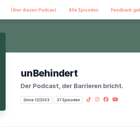
Über diesen Podcast
Alle Episoden
Feedback ge
unBehindert
Der Podcast, der Barrieren bricht.
TikTok
Instagram
Facebook
YouTube
Since 12/2023
37 Episoden