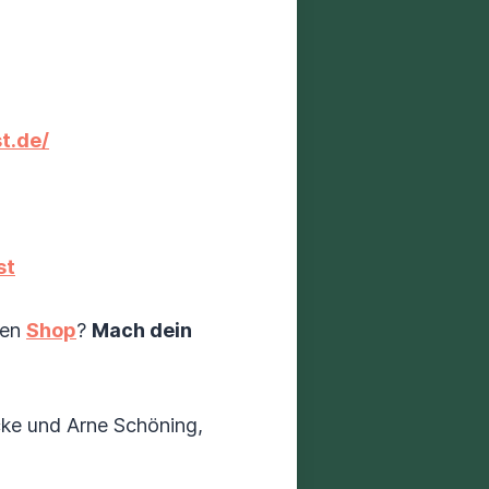
t.de/
st
ren
Shop
?
Mach dein
cke und Arne Schöning,